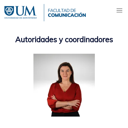
Pasar
al
contenido
principal
Autoridades y coordinadores