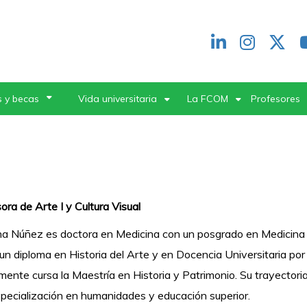
Redes
header
 y becas
Vida universitaria
La FCOM
Profesores
ora de Arte I y Cultura Visual
na Núñez es doctora en Medicina con un posgrado en Medicina I
un diploma en Historia del Arte y en Docencia Universitaria po
mente cursa la Maestría en Historia y Patrimonio. Su trayectori
pecialización en humanidades y educación superior.