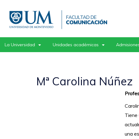
Pasar
al
contenido
principal
La Universidad
Unidades académicas
Admisiones
Mª Carolina Núñez
Profes
Caroli
Tiene 
actual
una es