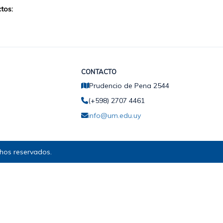
tos:
CONTACTO
Prudencio de Pena 2544
(+598) 2707 4461
info@um.edu.uy
hos reservados.