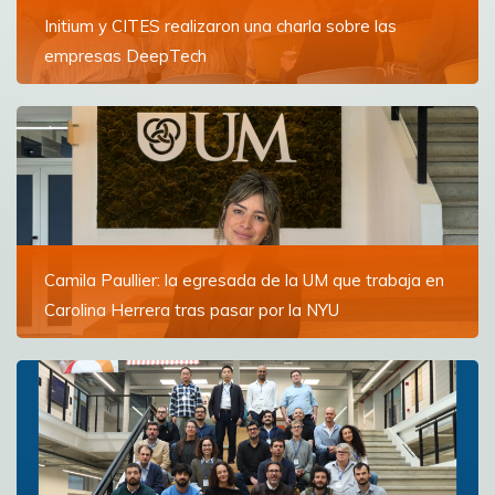
Initium y CITES realizaron una charla sobre las
empresas DeepTech
La conferencia reunió a estudiantes y especialistas
para explorar cómo funcionan este tipo de compañías
y su modelo de financiamiento
Ver más
Camila Paullier: la egresada de la UM que trabaja en
Carolina Herrera tras pasar por la NYU
“La Universidad de Montevideo me sacó súper
preparada, no me siento menos que nadie en mi clase,
es más, me siento una candidata bastante fuerte
gracias a la educación que obtuve”
Ver más