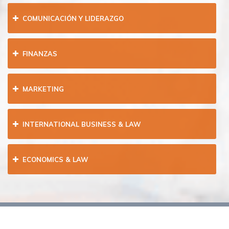
COMUNICACIÓN Y LIDERAZGO
FINANZAS
MARKETING
INTERNATIONAL BUSINESS & LAW
ECONOMICS & LAW