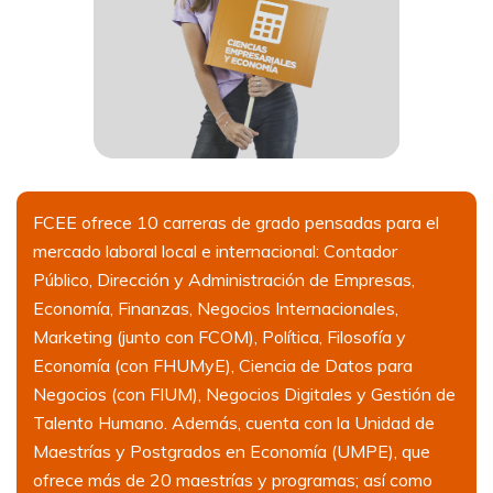
FCEE ofrece 10 carreras de grado pensadas para el
mercado laboral local e internacional: Contador
Público, Dirección y Administración de Empresas,
Economía, Finanzas, Negocios Internacionales,
Marketing (junto con FCOM), Política, Filosofía y
Economía (con FHUMyE), Ciencia de Datos para
Negocios (con FIUM), Negocios Digitales y Gestión de
Talento Humano. Además, cuenta con la Unidad de
Maestrías y Postgrados en Economía (UMPE), que
ofrece más de 20 maestrías y programas; así como