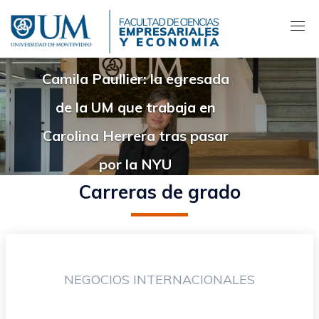
Pasar
al
contenido
principal
Camila Paullier: la egresada
de la UM que trabaja en
Carolina Herrera tras pasar
por la NYU
Carreras de grado
NEGOCIOS INTERNACIONALES