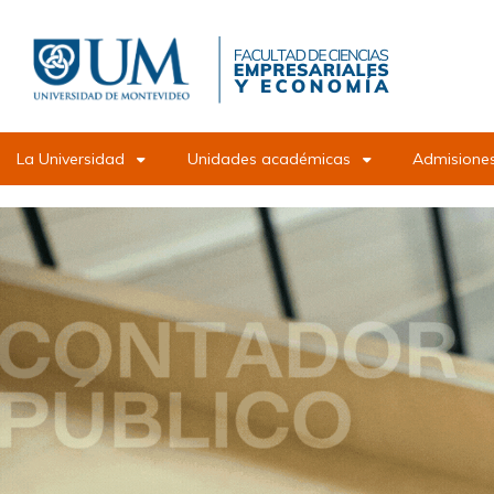
Pasar
al
contenido
principal
La Universidad
Unidades académicas
Admisiones