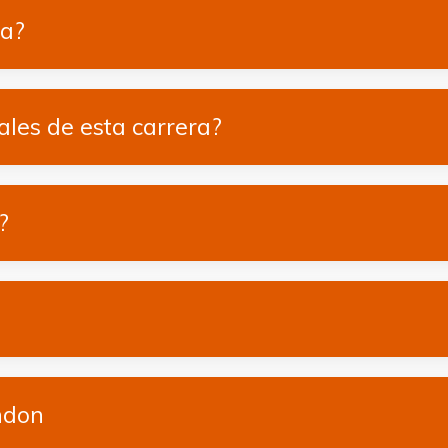
ra?
ales de esta carrera?
?
ndon