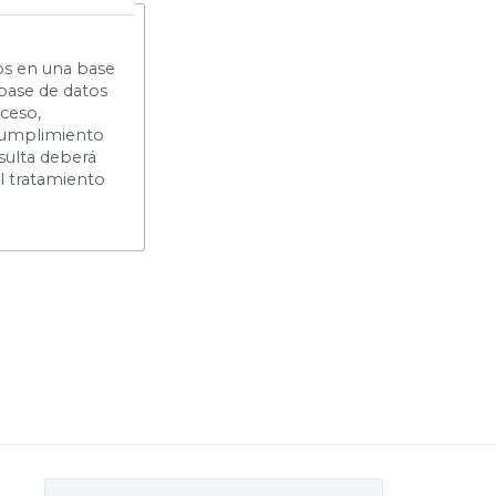
os en una base
 base de datos
cceso,
n cumplimiento
sulta deberá
el tratamiento