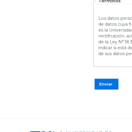
Términos
L
os datos perso
de datos cuya f
es la Universid
rectificación, 
de la Ley N°18.
indicar si está
de sus datos pe