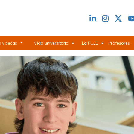
Redes
header
 y becas
Vida universitaria
La FCEE
Profesores