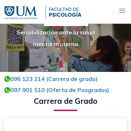
Pasar
al
contenido
principal
Sensibilización ante la salud
mental materna
096 123 214 (Carrera de grado)
097 901 510 (Oferta de Posgrados)
Carrera de Grado