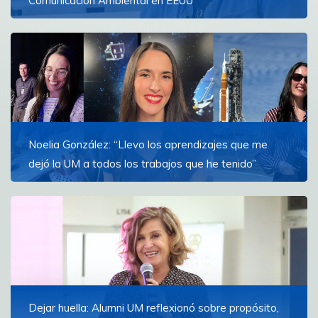
Comunicación Ambiental en EEUU
Lucía Di Cioco Iniciará su etapa en Michigan State
University y centrará su investigación en los medios de
América Latina
Ver más
Noelia González: “Llevo los aprendizajes que me
dejó la UM a todos los trabajos que he tenido”
La egresada de la FCOM dirigió la cobertura oficial
para la NASA en español del lanzamiento de Artemis
II, la primera misión tripulada en rodear la luna
Ver más
Dejar huella: Alumni UM reflexionó sobre propósito,