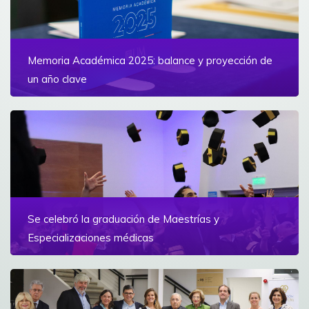
Memoria Académica 2025: balance y proyección de
un año clave
Un documento que reúne los hitos más importantes
del 2025
Ver más
Se celebró la graduación de Maestrías y
Especializaciones médicas
Se entregaron 132 títulos a egresados de posgrados
en la UM