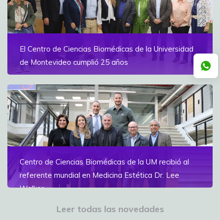
Ver más
El Centro de Ciencias Biomédicas de la Universidad
de Montevideo cumplió 25 años
Al día de hoy ofrece dos especialidades médicas y una
Maestría en Cuidados Paliativos
Ver más
Centro de Ciencias Biomédicas de la UM recibió al
referente mundial en Medicina Estética Dr. Lee
Walker
La obra académica del especialista es el material de
Leer todas las novedades
cabecera en la Capacitación Avanzada en Medicina