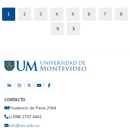
Paginación
1
2
3
4
5
6
7
8
Página
Page
Page
Page
Page
Page
Page
Pag
actual
9
Page
Siguiente
página
CONTACTO
Prudencio de Pena 2544
(+598) 2707 4461
info@um.edu.uy