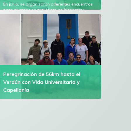
En junio, se organizaron diferentes encuentros
para alumnos en temáticas de bienestar y
política actual
Ver más
Peregrinación de 56km hasta el
Verdún con Vida Universitaria y
Capellanía
Alumnos y personal de la UM peregrinaron al
Santuario Nacional Nuestra Señora del
Verdún durante dos días de caminata
Ver más