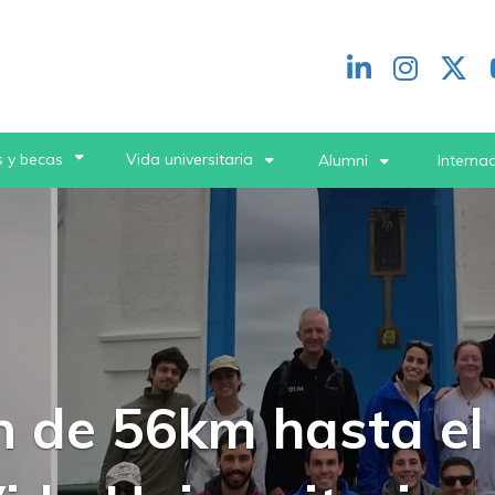
Redes
header
 y becas
Vida universitaria
Alumni
Interna