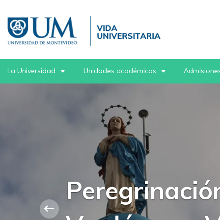
Pasar
al
contenido
principal
La Universidad
Unidades académicas
Admisiones