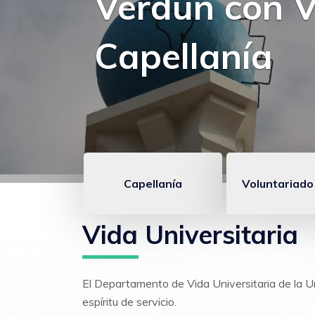
Con el frío c
de “Ollas” de
Capellanía
Voluntariado
Enlace
Vida Universitaria
anclados
VUM
El D
epartamento de Vida Universitaria de la U
espíritu de servicio.