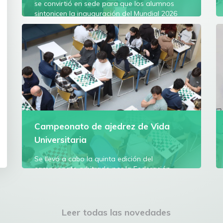
se convirtió en sede para que los alumnos
sintonicen la inauguración del Mundial 2026
Ver más
Campeonato de ajedrez de Vida
Universitaria
Se llevó a cabo la quinta edición del
campeonato arbitrado por la Federación
Uruguaya de Ajedrez
Ver más
Leer todas las novedades