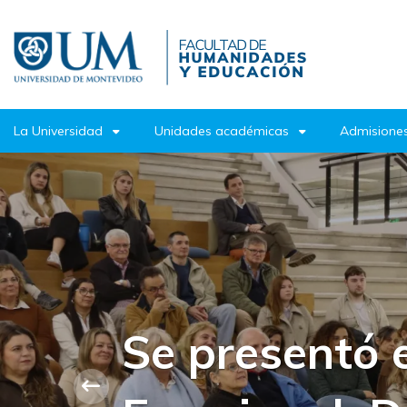
Pasar
al
contenido
principal
La Universidad
Unidades académicas
Admisiones
Enrique Garc
participó en 