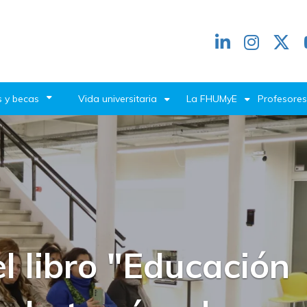
Redes
header
 y becas
Vida universitaria
La FHUMyE
Profesores
ía-Máiquez
el Club Socrático