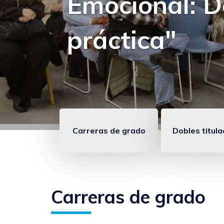
Extramuros y
en la UM
Carreras de grado
Dobles titul
Enlaces
anclados
FHUMyE
Carreras de grado