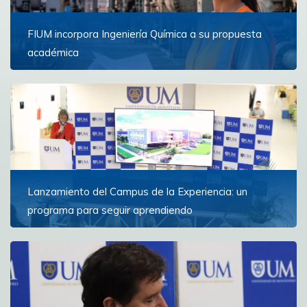
FIUM incorpora Ingeniería Química a su propuesta
académica
La nueva carrera comenzará en marzo de 2027 y
formará profesionales capaces de diseñar,
transformar y optimizar los procesos industriales que
están...
Ver más
Lanzamiento del Campus de la Experiencia: un
programa para seguir aprendiendo
La iniciativa ofrece un espacio de formación y reflexión
para personas con experiencia que buscan ampliar
horizontes y continuar creciendo personal e...
Ver más