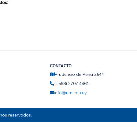
tos:
CONTACTO
Prudencio de Pena 2544
(+598) 2707 4461
info@um.edu.uy
hos reservados.