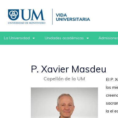
Pasar
al
contenido
principal
La Universidad
Unidades académicas
Admisiones
P. Xavier Masdeu
Capellán de la UM
El P. 
los mi
creenc
sacram
la el 