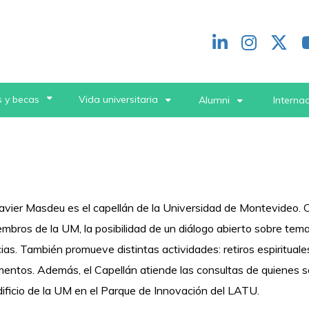
Redes
header
 y becas
Vida universitaria
Alumni
Interna
Xavier Masdeu es el capellán de la Universidad de Montevideo. O
embros de la UM, la posibilidad de un diálogo abierto sobre te
ias. También promueve distintas actividades: retiros espirituale
entos. Además, el Capellán atiende las consultas de quienes soli
edificio de la UM en el Parque de Innovación del LATU.