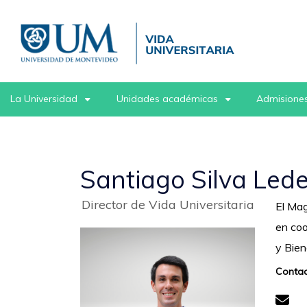
Pasar
al
contenido
principal
La Universidad
Unidades académicas
Admisiones
Santiago Silva Le
Director de Vida Universitaria
El Mag
en coo
y Bien
Contac