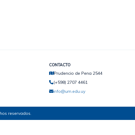
CONTACTO
Prudencio de Pena 2544
(+598) 2707 4461
info@um.edu.uy
hos reservados.