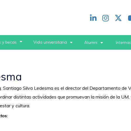
Redes
header
 y becas
Vida universitaria
Alumni
Interna
desma
. Santiago Silva Ledesma es el director del Departamento de Vi
rdinar distintas actividades que promuevan la misión de la UM, 
estar y cultura.
tos: