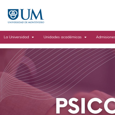
Pasar
al
contenido
principal
La Universidad
Unidades académicas
Admisiones