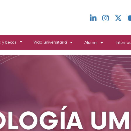
Redes
header
 y becas
Vida universitaria
Alumni
Interna