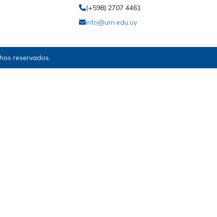
(+598) 2707 4461
info@um.edu.uy
hos reservados.