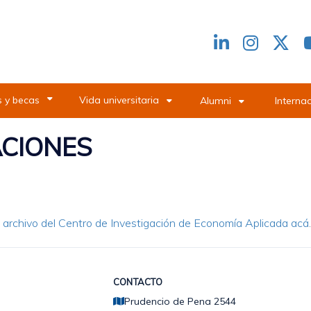
Redes
header
 y becas
Vida universitaria
Alumni
Interna
ACIONES
el archivo del Centro de Investigación de Economía Aplicada acá
.
CONTACTO
Prudencio de Pena 2544