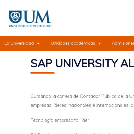
Pasar
al
contenido
principal
La Universidad
Unidades académicas
Admisiones
SAP UNIVERSITY A
Cursando la carrera de Contador Público de la U
empresas líderes, nacionales e internacionales, a
Tecnología empresarial líder