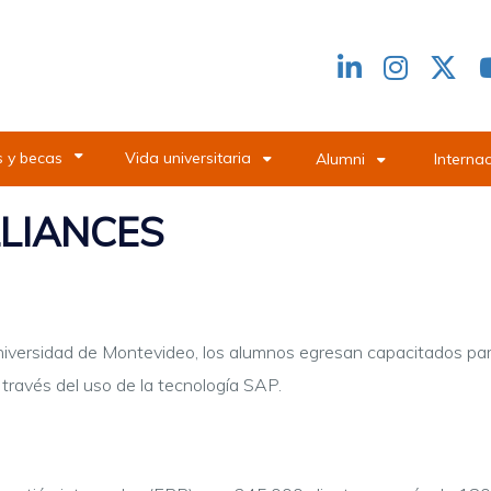
Redes
header
 y becas
Vida universitaria
Alumni
Interna
LLIANCES
niversidad de Montevideo, los alumnos egresan capacitados para
 través del uso de la tecnología SAP.