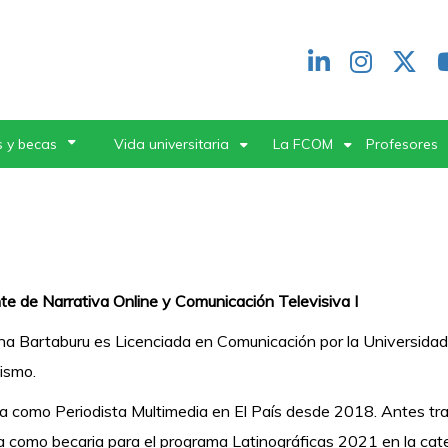
Redes
header
 y becas
Vida universitaria
La FCOM
Profesores
e de Narrativa Online y Comunicación Televisiva I
na Bartaburu es Licenciada en Comunicación por la Universidad
dismo.
a como Periodista Multimedia en El País desde 2018. Antes tra
a como becaria para el programa Latinográficas 2021 en la cat