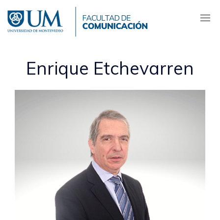
Pasar
al
contenido
principal
Enrique Etchevarren