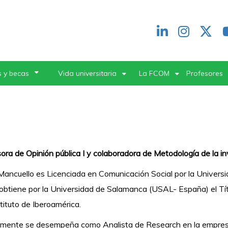
Redes
header
 y becas
Vida universitaria
La FCOM
Profesores
ora de Opinión pública I y colaboradora de Metodología de la i
Mancuello es Licenciada en Comunicación Social por la Univers
btiene por la Universidad de Salamanca (USAL- España) el Tí
stituto de Iberoamérica.
lmente se desempeña como Analista de Research en la empres