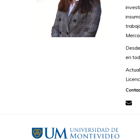
invest
insumo
trabaj
Mercad
Desde 
en tod
Actual
Licenc
Contac