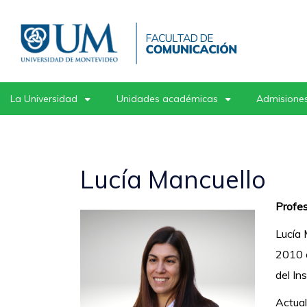
Pasar
al
contenido
principal
La Universidad
Unidades académicas
Admisiones
Lucía Mancuello
Profes
Lucía 
2010 o
del In
Actua