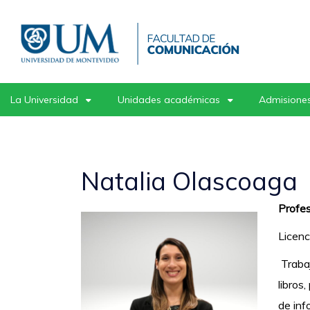
Pasar
al
contenido
principal
La Universidad
Unidades académicas
Admisiones
Natalia Olascoaga
Profes
Licenc
Trabaj
libros
de inf