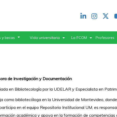
Redes
header
 y becas
Vida universitaria
La FCOM
Profesores
ora de Investigación y Documentación
iada en Bibliotecología por la UDELAR y Especialista en Patri
a como bibliotecóloga en la Universidad de Montevideo, donde 
, participa en el equipo Repositorio Institucional UM, es respons
ormación académica y apoya en la formación de competencias d