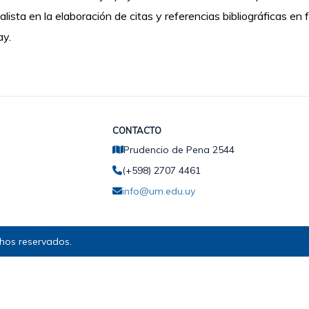
alista en la elaboración de citas y referencias bibliográficas e
ay.
CONTACTO
Prudencio de Pena 2544
(+598) 2707 4461
info@um.edu.uy
hos reservados.