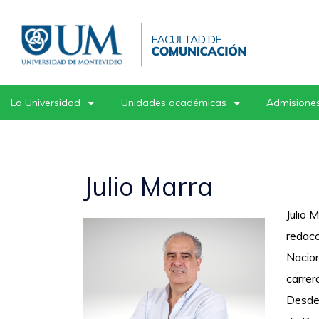
Pasar
al
contenido
principal
La Universidad
Unidades académicas
Admisiones
Julio Marra
Julio 
redacc
Nacion
carrer
Desde 