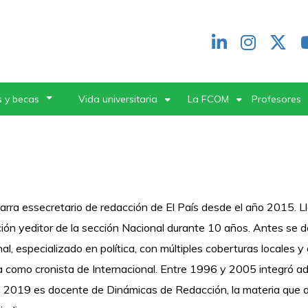
Redes
header
 y becas
Vida universitaria
La FCOM
Profesores
Marra essecretario de redacción de El País desde el año 2015. L
ión yeditor de la sección Nacional durante 10 años. Antes se
al, especializado en política, con múltiples coberturas locales 
a como cronista de Internacional. Entre 1996 y 2005 integró ad
2019 es docente de Dinámicas de Redacción, la materia que a