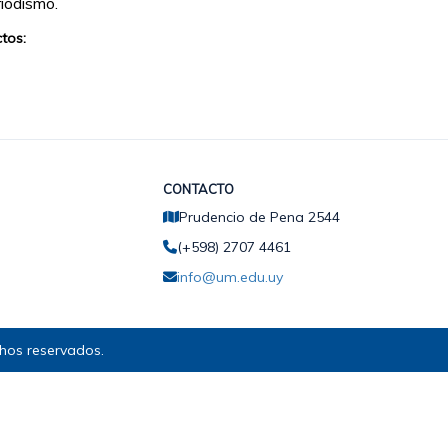
iodismo.
tos:
CONTACTO
Prudencio de Pena 2544
(+598) 2707 4461
info@um.edu.uy
hos reservados.