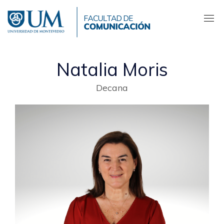
Pasar
al
contenido
principal
Natalia Moris
Decana