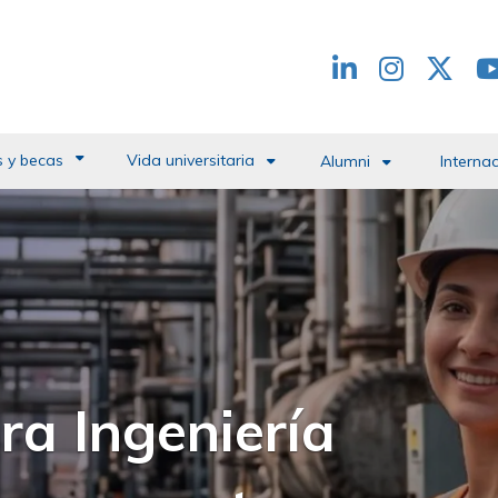
Redes
header
 y becas
Vida universitaria
Alumni
Interna
 del Campus de la