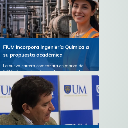
FIUM incorpora Ingeniería Química a
su propuesta académica
La nueva carrera comenzará en marzo de
2027 y formará profesionales capaces de
diseñar, transformar y optimizar los procesos
industriales que están...
Ver más