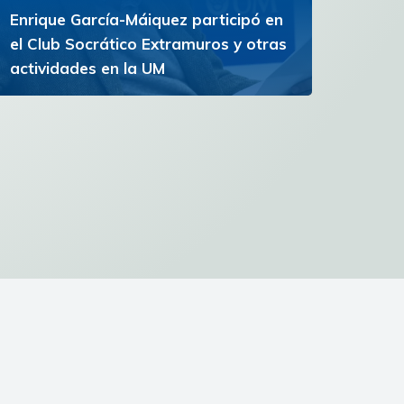
Enrique García-Máiquez participó en
el Club Socrático Extramuros y otras
actividades en la UM
El escritor español participó en conferencias,
una lectura de poesía y la inauguración del
Campus de la Experiencia
Ver más