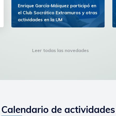
Enrique García-Máiquez participó en
el Club Socrático Extramuros y otras
actividades en la UM
El escritor español participó en conferencias,
una lectura de poesía y la inauguración del
Campus de la Experiencia
Leer todas las novedades
Ver más
Calendario de actividades