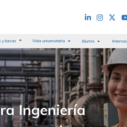
Redes
header
 y becas
Vida universitaria
Alumni
Interna
 del Campus de la