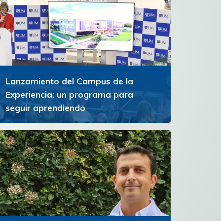
Lanzamiento del Campus de la
Experiencia: un programa para
seguir aprendiendo
La iniciativa ofrece un espacio de formación y
reflexión para personas con experiencia que
buscan ampliar horizontes y continuar
creciendo personal e...
Ver más