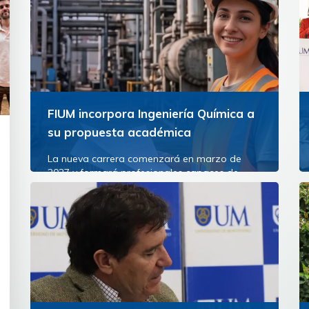
FIUM incorpora Ingeniería Química a
su propuesta académica
La nueva carrera comenzará en marzo de
2027 y formará profesionales capaces de
diseñar, transformar y optimizar los procesos
industriales que están...
Ver más