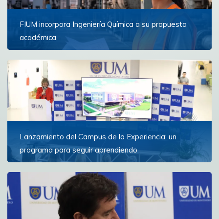
FIUM incorpora Ingeniería Química a su propuesta
académica
La nueva carrera comenzará en marzo de 2027 y
formará profesionales capaces de diseñar,
transformar y optimizar los procesos industriales que
están...
Ver más
Lanzamiento del Campus de la Experiencia: un
programa para seguir aprendiendo
La iniciativa ofrece un espacio de formación y reflexión
para personas con experiencia que buscan ampliar
horizontes y continuar creciendo personal e...
Ver más