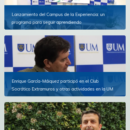
Lanzamiento del Campus de la Experiencia: un
programa para seguir aprendiendo
La iniciativa ofrece un espacio de formación y reflexión
para personas con experiencia que buscan ampliar
horizontes y continuar creciendo personal e...
Ver más
Enrique García-Máiquez participó en el Club
Socrático Extramuros y otras actividades en la UM
El escritor español participó en conferencias, una
lectura de poesía y la inauguración del Campus de la
Experiencia
Ver más