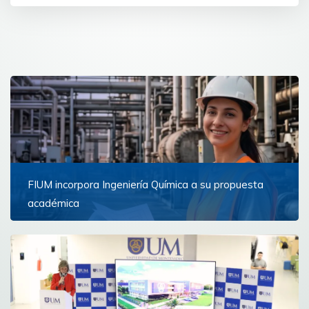
FIUM incorpora Ingeniería Química a su propuesta
académica
La nueva carrera comenzará en marzo de 2027 y
formará profesionales capaces de diseñar,
transformar y optimizar los procesos industriales que
están...
Ver más