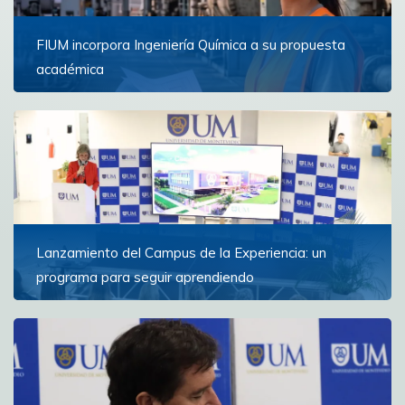
FIUM incorpora Ingeniería Química a su propuesta
académica
La nueva carrera comenzará en marzo de 2027 y
formará profesionales capaces de diseñar,
transformar y optimizar los procesos industriales que
están...
Ver más
Lanzamiento del Campus de la Experiencia: un
programa para seguir aprendiendo
La iniciativa ofrece un espacio de formación y reflexión
para personas con experiencia que buscan ampliar
horizontes y continuar creciendo personal e...
Ver más