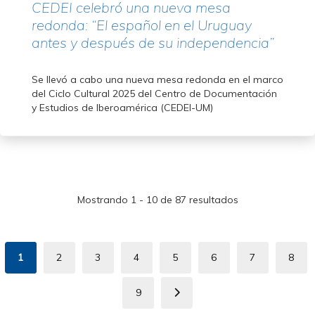
CEDEI celebró una nueva mesa
redonda: “El español en el Uruguay
antes y después de su independencia”
Se llevó a cabo una nueva mesa redonda en el marco
del Ciclo Cultural 2025 del Centro de Documentación
y Estudios de Iberoamérica (CEDEI-UM)
Mostrando 1 - 10 de 87 resultados
Paginación
1
2
3
4
5
6
7
8
Página
Page
Page
Page
Page
Page
Page
Pag
actual
9
Page
Siguiente
página