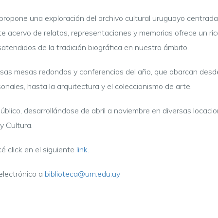
ropone una exploración del archivo cultural uruguayo centrada
ste acervo de relatos, representaciones y memorias ofrece un ric
atendidos de la tradición biográfica en nuestro ámbito.
as mesas redondas y conferencias del año, que abarcan desde el e
sonales, hasta la arquitectura y el coleccionismo de arte.
úblico, desarrollándose de abril a noviembre en diversas locaci
y Cultura.
é click en el siguiente
link
.
electrónico a
biblioteca@um.edu.uy