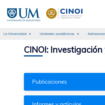
Pasar
al
contenido
principal
La Universidad
Unidades académicas
Admisiones
CINOI: Investigación
Publicaciones
Informes y artículos