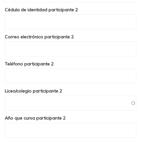
Cédula de identidad participante 2
Correo electrónico participante 2
Teléfono participante 2
Liceo/colegio participante 2
Año que cursa participante 2