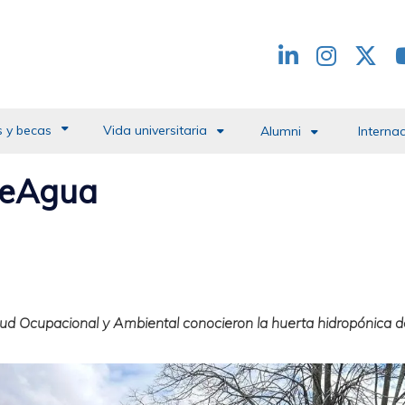
Redes
header
 y becas
Vida universitaria
Alumni
Interna
rdeAgua
lud Ocupacional y Ambiental conocieron la huerta hidropónica