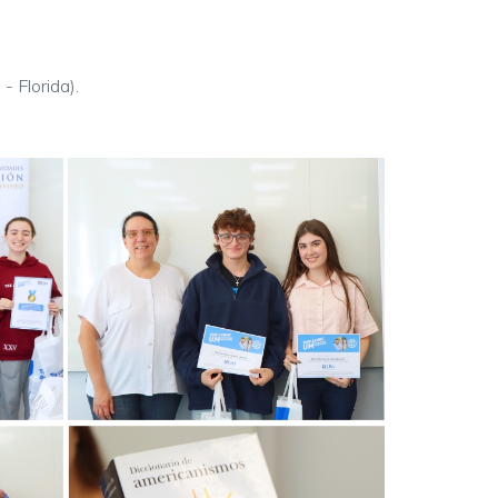
 - Florida
).