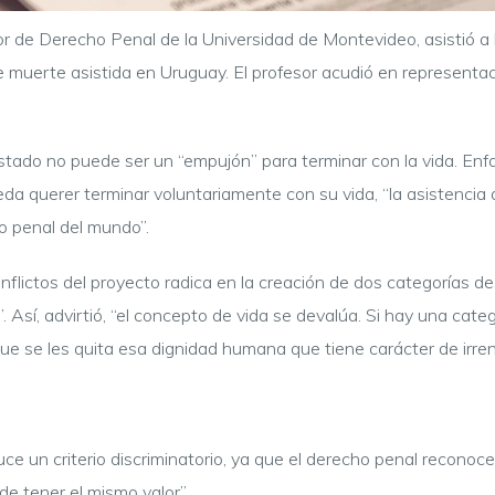
or de Derecho Penal de la Universidad de Montevideo, asistió a
 muerte asistida en Uruguay. El profesor acudió en representació
stado no puede ser un “empujón” para terminar con la vida. Enf
a querer terminar voluntariamente con su vida, “la asistenci
o penal del mundo”.
nflictos del proyecto radica en la creación de dos categorías d
”. Así, advirtió, “el concepto de vida se devalúa. Si hay una ca
 que se les quita esa dignidad humana que tiene carácter de irren
uce un criterio discriminatorio, ya que el derecho penal recon
e tener el mismo valor”.