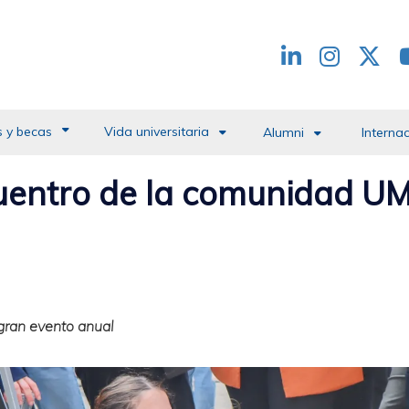
Redes
header
 y becas
Vida universitaria
Alumni
Interna
uentro de la comunidad U
 gran evento anual