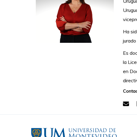
Urugua
Urugua
vicepr
Ha sid
jurado
Es doc
la Lic
en Doc
direct
Contac