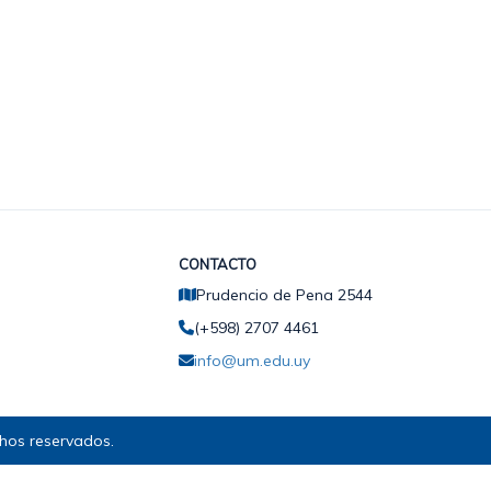
CONTACTO
Prudencio de Pena 2544
(+598) 2707 4461
info@um.edu.uy
hos reservados.