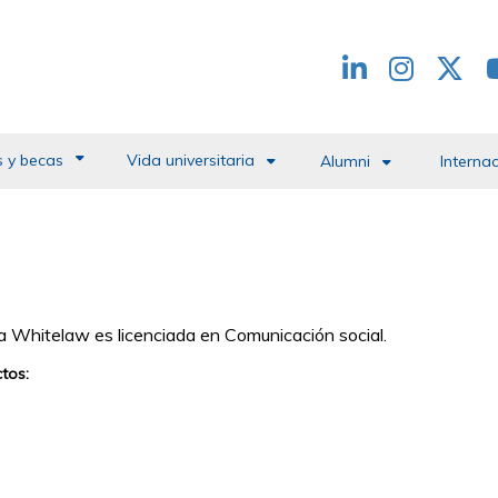
Redes
header
 y becas
Vida universitaria
Alumni
Interna
ia Whitelaw es licenciada en Comunicación social.
tos: