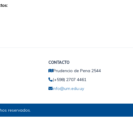
tos:
CONTACTO
Prudencio de Pena 2544
(+598) 2707 4461
info@um.edu.uy
hos reservados.