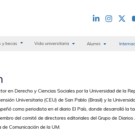
Redes
header
 y becas
Vida universitaria
Alumni
Interna
n
tor en Derecho y Ciencias Sociales por la Universidad de la Re
ensión Universitaria (CEU) de San Pablo (Brasil) y la Universida
eñó como periodista en el diario El País, donde desarrolló la t
embro del comité de directores editoriales del Grupo de Diario
a de Comunicación de la UM.