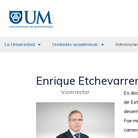
Pasar
al
contenido
principal
La Universidad
Unidades académicas
Admisiones
Enrique Etchevarre
Vicerrector
Es doc
de Ext
desemp
Fue mi
carrer