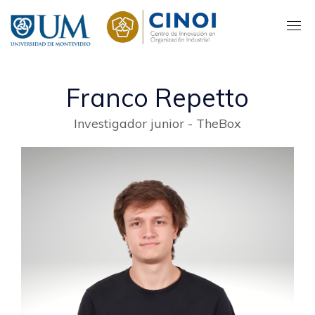
Pasar
al
contenido
principal
Franco Repetto
Investigador junior - TheBox