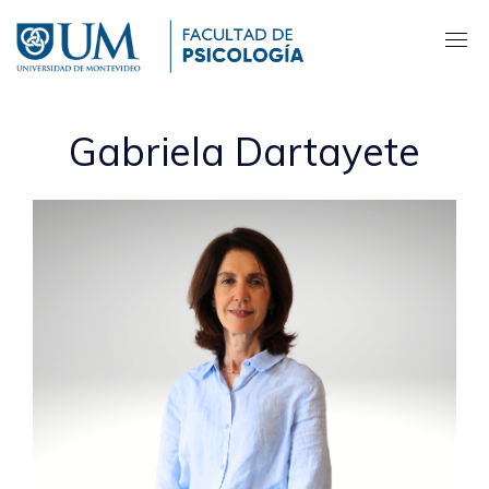
Pasar
al
contenido
principal
Gabriela Dartayete