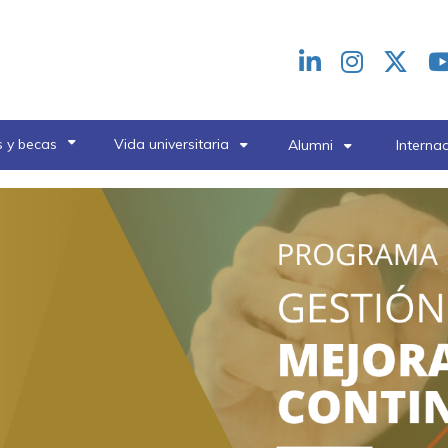
Redes
header
 y becas
Vida universitaria
Alumni
Interna