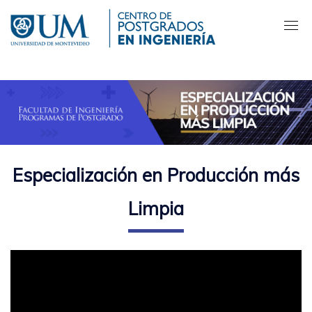
Pasar
al
contenido
principal
Especialización en Producción más
Limpia