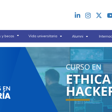
Redes
header
 y becas
Vida universitaria
Alumni
Interna