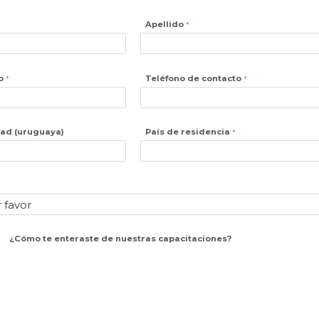
Apellido
o
Teléfono de contacto
dad (uruguaya)
País de residencia
¿
Cómo te enteraste de nuestras capacitaciones?