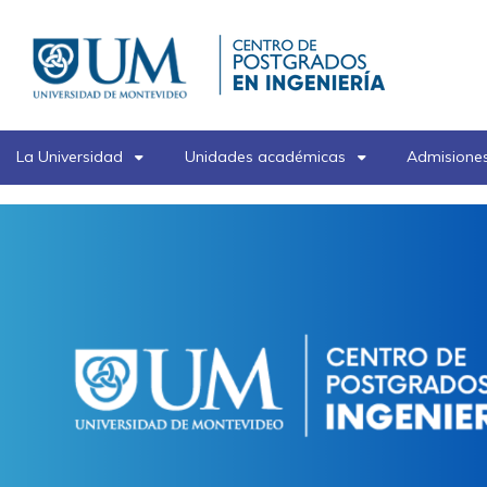
Pasar
al
contenido
principal
La Universidad
Unidades académicas
Admisiones