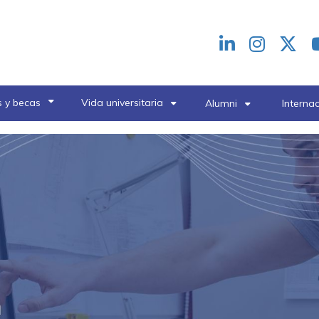
Redes
header
 y becas
Vida universitaria
Alumni
Interna