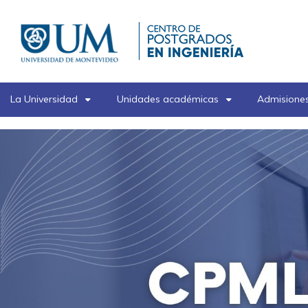
Pasar
al
contenido
principal
La Universidad
Unidades académicas
Admisiones