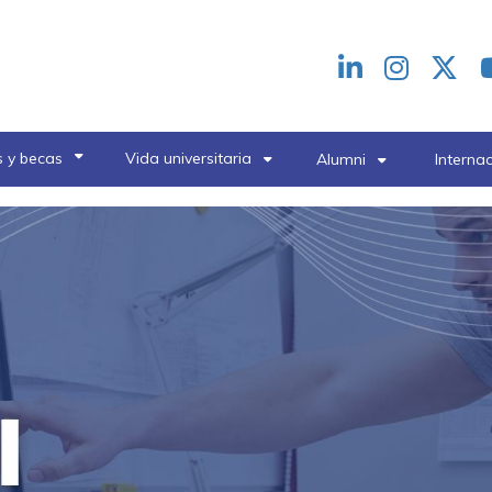
Redes
header
 y becas
Vida universitaria
Alumni
Interna