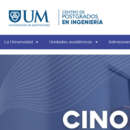
Pasar
al
contenido
principal
La Universidad
Unidades académicas
Admisiones