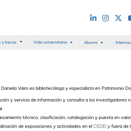
Redes
header
 y becas
Vida universitaria
Alumni
Interna
. Daniela Vairo es bibliotecóloga y
e
specialista en Patrimonio D
ción y servicio de información y consulta a los investigadores n
l.
esamiento técnico, clasificación, catalogación y puesta en valor
dinación de exposiciones y actividades en el
CEDEI
y fuera de l