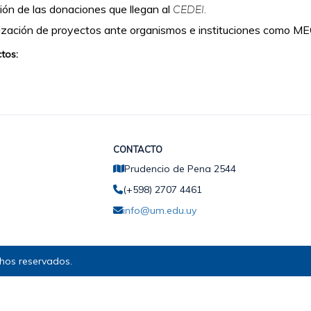
ión de las donaciones que llegan al
CEDEI.
ización de proyectos ante organismos e instituciones como ME
tos:
CONTACTO
Prudencio de Pena 2544
(+598) 2707 4461
info@um.edu.uy
hos reservados.