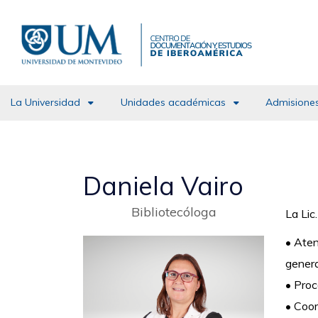
Pasar
al
contenido
principal
La Universidad
Unidades académicas
Admisiones
Daniela Vairo
Bibliotecóloga
La Lic
•
Aten
genera
•
Proc
•
Coor