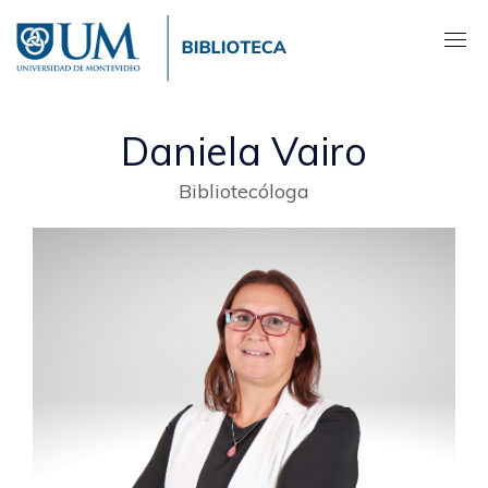
Pasar
al
contenido
principal
Daniela Vairo
Bibliotecóloga