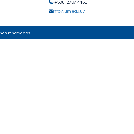
(+598) 2707 4461
info@um.edu.uy
hos reservados.