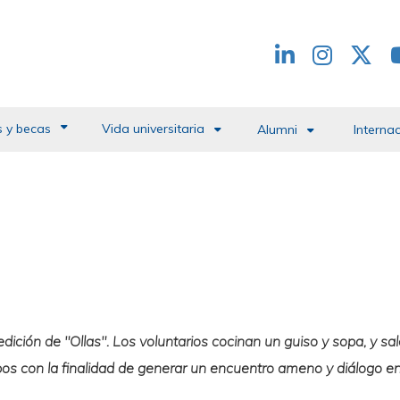
Redes
header
 y becas
Vida universitaria
Alumni
Interna
ción de "Ollas". Los voluntarios cocinan un guiso y sopa, y sa
upos con la finalidad de generar un encuentro ameno y diálogo e